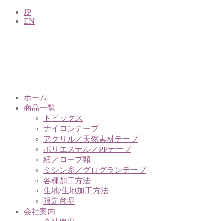
JP
EN
ホーム
商品一覧
トピックス
ナイロンテープ
アクリル／天然素材テープ
ポリエステル／PPテープ
紐／ロープ類
ミシン糸／グログランテープ
各種加工方法
生地/生地加工方法
限定商品
会社案内