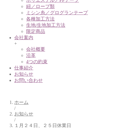
ポリエステル／PPテープ
紐／ロープ類
ミシン糸／グログランテープ
各種加工方法
生地/生地加工方法
限定商品
会社案内
+
会社概要
沿革
4つの約束
仕事紹介
お知らせ
お問い合わせ
お知らせ
ホーム
/
お知らせ
/
１月２４日、２５日休業日