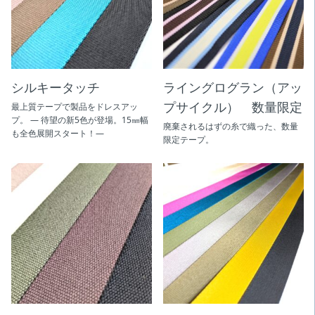
シルキータッチ
ライングログラン（アッ
プサイクル） 数量限定
最上質テープで製品をドレスアッ
プ。 — 待望の新5色が登場。15㎜幅
廃棄されるはずの糸で織った、数量
も全色展開スタート！—
限定テープ。