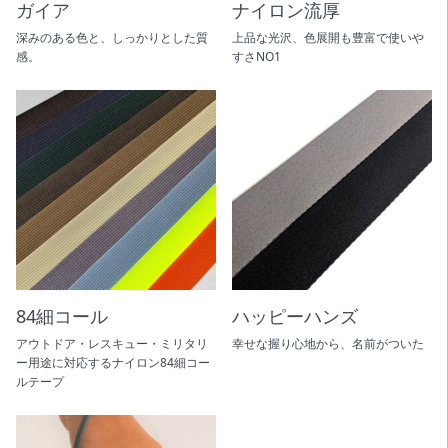
ガイア
ナイロン流厚
深みのある色と、しっかりとした質
上品な光沢、色展開も豊富で使いや
感。
すさNO1
84細コール
ハッピーハンズ
アウトドア・レスキュー・ミリタリ
幸せな握り心地から、名前がついた
ー用途に対応するナイロン84細コー
ルテープ