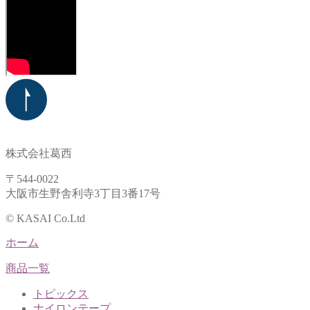
株式会社葛西
〒544-0022
大阪市生野舎利寺3丁目3番17号
© KASAI Co.Ltd
ホーム
商品一覧
トピックス
ナイロンテープ