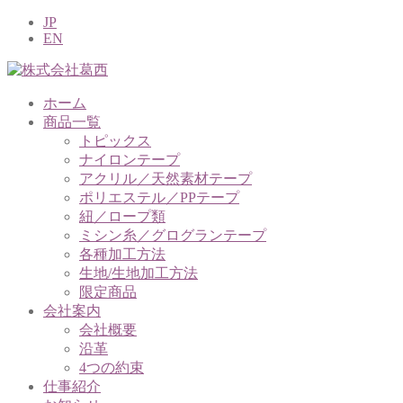
JP
EN
ホーム
商品一覧
トピックス
ナイロンテープ
アクリル／天然素材テープ
ポリエステル／PPテープ
紐／ロープ類
ミシン糸／グログランテープ
各種加工方法
生地/生地加工方法
限定商品
会社案内
会社概要
沿革
4つの約束
仕事紹介