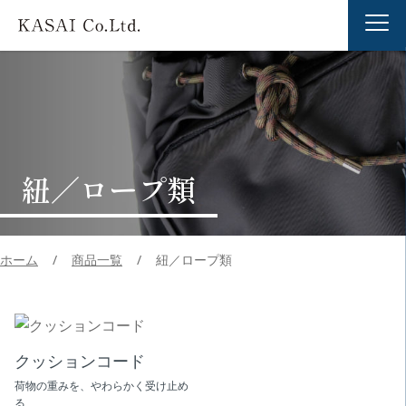
紐／ロープ類
ホーム
/
商品一覧
/
紐／ロープ類
クッションコード
荷物の重みを、やわらかく受け止め
る