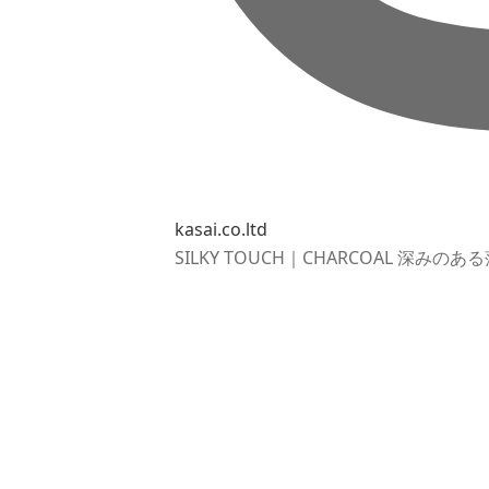
kasai.co.ltd
SILKY TOUCH｜CHARCOAL 深み