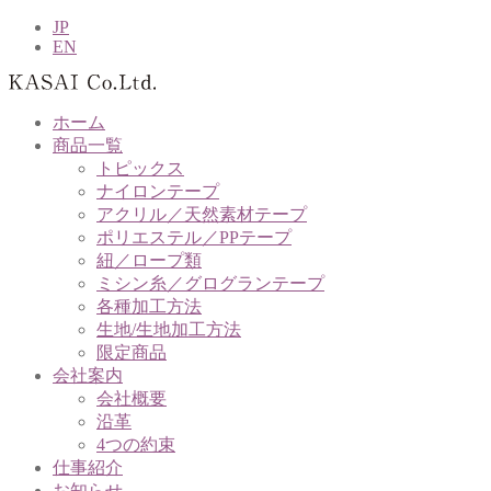
JP
EN
ホーム
商品一覧
トピックス
ナイロンテープ
アクリル／天然素材テープ
ポリエステル／PPテープ
紐／ロープ類
ミシン糸／グログランテープ
各種加工方法
生地/生地加工方法
限定商品
会社案内
会社概要
沿革
4つの約束
仕事紹介
お知らせ