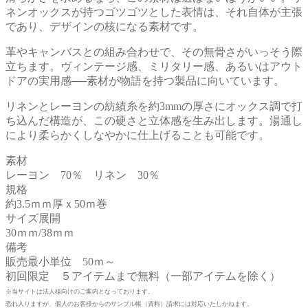
ネンオックスが持つゴツゴツとした表情は、それ自体が主張
であり、デザインの核になる素材です。
革やキャンバスとの組み合わせで、その無骨さがいっそう際
立ちます。ヴィンテージ感、ミリタリー感、あるいはアウト
ドアの実用感──素材が物語を持つ製品に向いています。
リネンとレーヨンの紡績糸を約3mmの厚さにオックス調で打
ち込んだ構造が、この硬さと立体感を生み出します。湯通し
により柔らかくしなやかに仕上げることも可能です。
素材
レーヨン 70％ リネン 30％
規格
約3.5ｍｍ厚ｘ50ｍ巻
サイズ展開
30ｍｍ/38ｍｍ
備考
販売最小単位 50ｍ～
初回限定 ５アイテムまで無料（一部アイテムを除く）
※当サイトは法人様向けのご案内となっております。
恐れ入りますが、個人のお客様からのサンプル帳（資料）請求には対応いたしかねます。