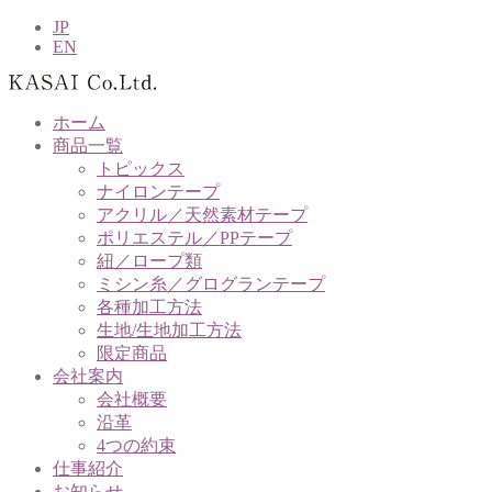
JP
EN
ホーム
商品一覧
トピックス
ナイロンテープ
アクリル／天然素材テープ
ポリエステル／PPテープ
紐／ロープ類
ミシン糸／グログランテープ
各種加工方法
生地/生地加工方法
限定商品
会社案内
会社概要
沿革
4つの約束
仕事紹介
お知らせ