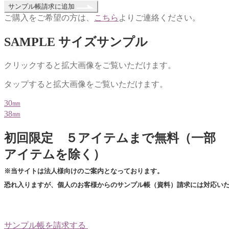
ロ
サンプル帳請求に追加
ハ
ご購入をご希望の方は、
こちら
よりご連絡ください。
ス
個
SAMPLE
サイズサンプル
クリックすると拡大画像をご覧いただけます。
タップすると拡大画像をご覧いただけます。
30㎜
38㎜
初回限定 ５アイテムまで無料（一部
アイテムを除く）
※当サイトは法人様向けのご案内となっております。
恐れ入りますが、個人のお客様からのサンプル帳（資料）請求には対応い
サンプル帳を請求する