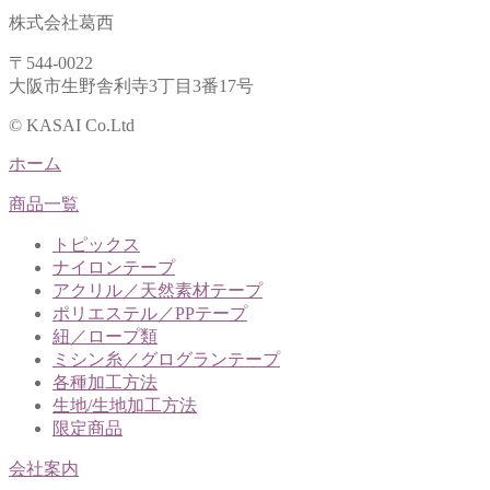
株式会社葛西
〒544-0022
大阪市生野舎利寺3丁目3番17号
© KASAI Co.Ltd
ホーム
商品一覧
トピックス
ナイロンテープ
アクリル／天然素材テープ
ポリエステル／PPテープ
紐／ロープ類
ミシン糸／グログランテープ
各種加工方法
生地/生地加工方法
限定商品
会社案内