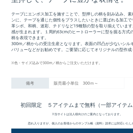
テープにエンボス加工を施すことで、型押しの柄を刻み込み、素
ンに、テープを通じた個性をプラスしたいときに選ばれる加工で
革シボ、和柄、迷彩、チドリなど19種類の型を取り揃えていま
感が生まれます。１周約63cmのヒートローラーに型を掘る方式
柄を表現できます。
300m／柄からの受注生産となります。表面の凹凸が少ないシル
バリューなどがお勧めです。ご要望に応じてオリジナルの型作成
※色・サイズ込みで300m／柄からご注文いただけます。
備考
販売最小単位 300ｍ～
初回限定 ５アイテムまで無料（一部アイテム
※当サイトは法人様向けのご案内となっております。
恐れ入りますが、個人のお客様からのサンプル帳（資料）請求には対応いたし