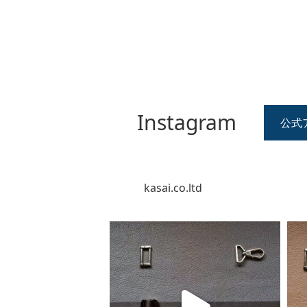
Instagram
公式
kasai.co.ltd