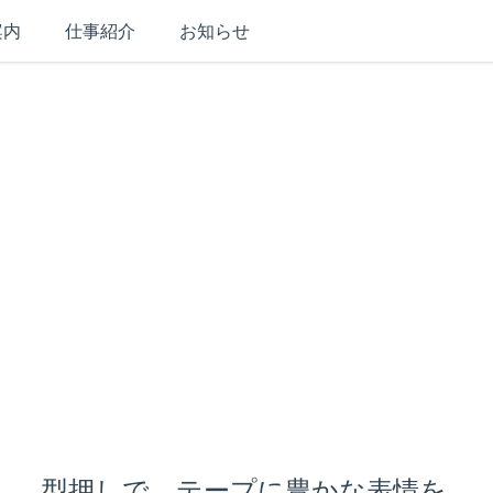
ン
案内
仕事紹介
お知らせ
ボ
ス
加
工
型押しで、テープに豊かな表情を。