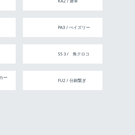
KA2 / 唐草
ュ
PA3 / ぺイズリー
SS３/ 角クロコ
チカー
FU2 / 分銅繋ぎ