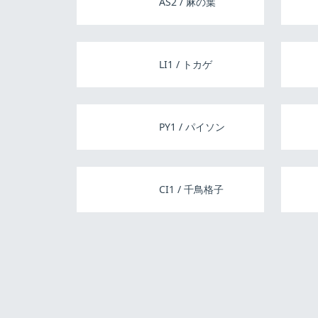
AS2 / 麻の葉
LI1 / トカゲ
PY1 / パイソン
CI1 / 千鳥格子