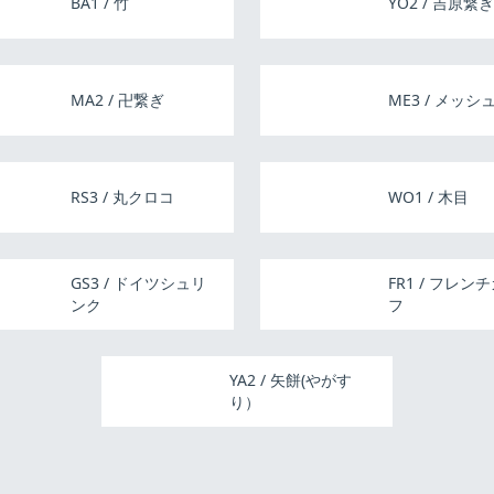
BA1 / 竹
YO2 / 吉原繋ぎ
MA2 / 卍繋ぎ
ME3 / メッシ
RS3 / 丸クロコ
WO1 / 木目
GS3 / ドイツシュリ
FR1 / フレン
ンク
フ
YA2 / 矢餅(やがす
り）