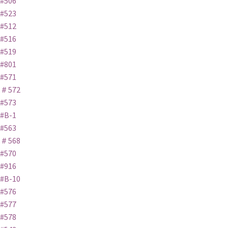
#506
#523
#512
#516
#519
#801
#571
＃572
#573
#B-1
#563
＃568
#570
#916
#B-10
#576
#577
#578