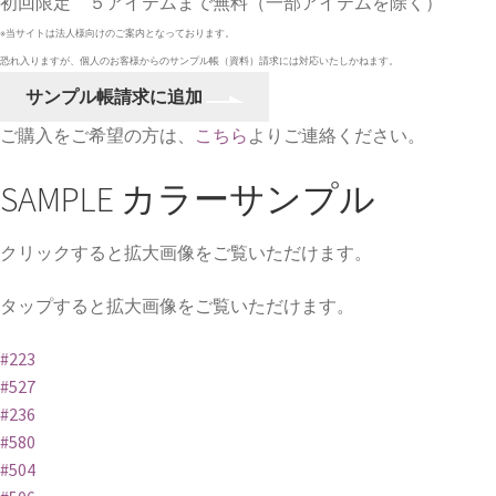
初回限定 ５アイテムまで無料（一部アイテムを除く）
※当サイトは法人様向けのご案内となっております。
恐れ入りますが、個人のお客様からのサンプル帳（資料）請求には対応いたしかねます。
FG
サンプル帳請求に追加
グ
ご購入をご希望の方は、
こちら
よりご連絡ください。
ロ
グ
SAMPLE
カラーサンプル
ラ
ン
テ
クリックすると拡大画像をご覧いただけます。
ー
タップすると拡大画像をご覧いただけます。
プ
個
#223
#527
#236
#580
#504