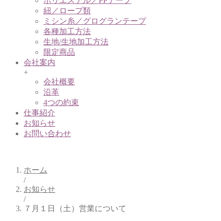
ポリエステル／PPテープ
紐／ロープ類
ミシン糸／グログランテープ
各種加工方法
生地/生地加工方法
限定商品
会社案内
+
会社概要
沿革
4つの約束
仕事紹介
お知らせ
お問い合わせ
お知らせ
ホーム
/
お知らせ
/
７月１日（土）営業について