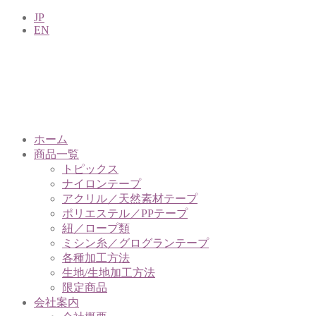
JP
EN
ホーム
商品一覧
トピックス
ナイロンテープ
アクリル／天然素材テープ
ポリエステル／PPテープ
紐／ロープ類
ミシン糸／グログランテープ
各種加工方法
生地/生地加工方法
限定商品
会社案内