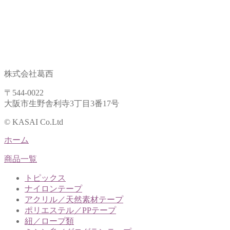
株式会社葛西
〒544-0022
大阪市生野舎利寺3丁目3番17号
© KASAI Co.Ltd
ホーム
商品一覧
トピックス
ナイロンテープ
アクリル／天然素材テープ
ポリエステル／PPテープ
紐／ロープ類