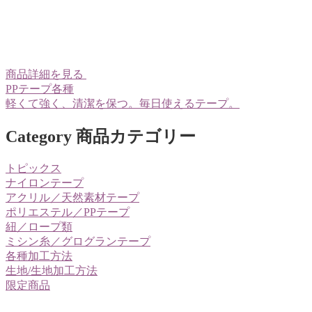
商品詳細を見る
PPテープ各種
軽くて強く、清潔を保つ。毎日使えるテープ。
Category
商品カテゴリー
トピックス
ナイロンテープ
アクリル／天然素材テープ
ポリエステル／PPテープ
紐／ロープ類
ミシン糸／グログランテープ
各種加工方法
生地/生地加工方法
限定商品