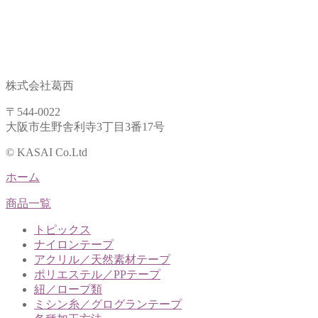
株式会社葛西
〒544-0022
大阪市生野舎利寺3丁目3番17号
© KASAI Co.Ltd
ホーム
商品一覧
トピックス
ナイロンテープ
アクリル／天然素材テープ
ポリエステル／PPテープ
紐／ロープ類
ミシン糸／グログランテープ