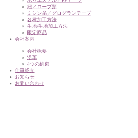
ポリエステル／PPテープ
紐／ロープ類
ミシン糸／グログランテープ
各種加工方法
生地/生地加工方法
限定商品
会社案内
+
会社概要
沿革
4つの約束
仕事紹介
お知らせ
お問い合わせ
ポリエス
テル／
PPテー
プ