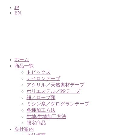
JP
EN
ホーム
商品一覧
トピックス
ナイロンテープ
アクリル／天然素材テープ
ポリエステル／PPテープ
紐／ロープ類
ミシン糸／グログランテープ
各種加工方法
生地/生地加工方法
限定商品
会社案内