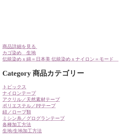
商品詳細を見る
カゴ染め 生地
伝統染めｘ綿＝日本美 伝統染めｘナイロン＝モード
Category
商品カテゴリー
トピックス
ナイロンテープ
アクリル／天然素材テープ
ポリエステル／PPテープ
紐／ロープ類
ミシン糸／グログランテープ
各種加工方法
生地/生地加工方法