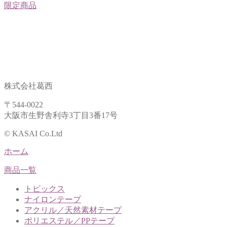
限定商品
株式会社葛西
〒544-0022
大阪市生野舎利寺3丁目3番17号
© KASAI Co.Ltd
ホーム
商品一覧
トピックス
ナイロンテープ
アクリル／天然素材テープ
ポリエステル／PPテープ