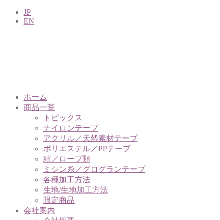
JP
EN
ホーム
商品一覧
トピックス
ナイロンテープ
アクリル／天然素材テープ
ポリエステル／PPテープ
紐／ロープ類
ミシン糸／グログランテープ
各種加工方法
生地/生地加工方法
限定商品
会社案内