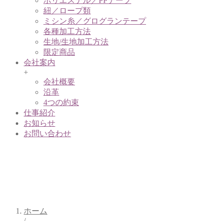
ポリエステル／PPテープ
紐／ロープ類
ミシン糸／グログランテープ
各種加工方法
生地/生地加工方法
限定商品
会社案内
+
会社概要
沿革
4つの約束
仕事紹介
お知らせ
お問い合わせ
生地/生
地加工方
法
ホーム
/