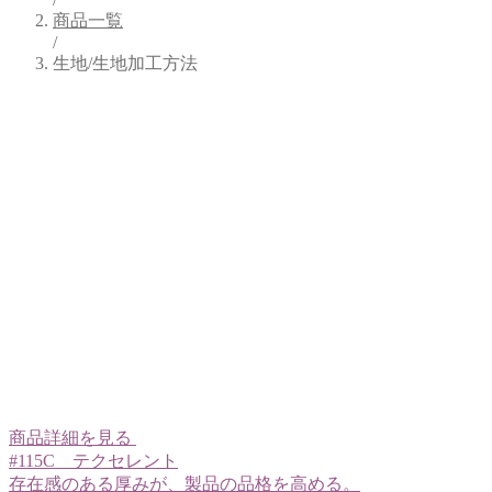
商品一覧
/
生地/生地加工方法
商品詳細を見る
#115C テクセレント
存在感のある厚みが、製品の品格を高める。