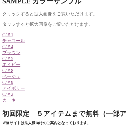
SAMPLE
カラーサンプル
ウ
ォ
クリックすると拡大画像をご覧いただけます。
ッ
シ
タップすると拡大画像をご覧いただけます。
ュ
個
C/＃1
チャコール
C/＃4
ブラウン
C/＃5
ネイビー
C/＃8
ベージュ
C/＃9
アイボリー
C/＃2
カーキ
初回限定 ５アイテムまで無料（一部
※当サイトは法人様向けのご案内となっております。