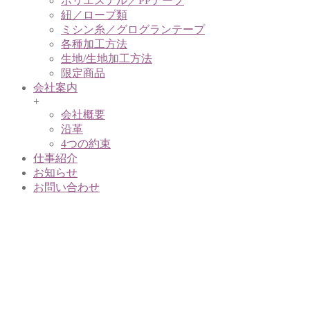
ポリエステル／PPテープ
紐／ロープ類
ミシン糸／グログランテープ
各種加工方法
生地/生地加工方法
限定商品
会社案内
+
会社概要
沿革
4つの約束
仕事紹介
お知らせ
お問い合わせ
アクリル／天
然素材テープ
ストーン
ウォッシ
ュ