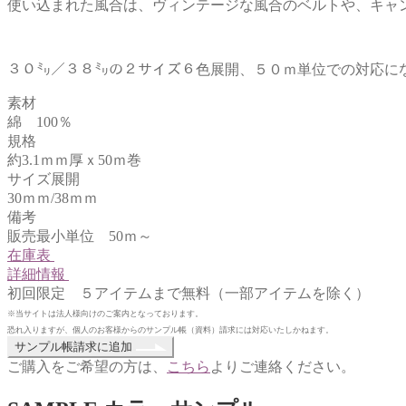
使い込まれた風合は、ヴィンテージな風合のベルトや、キャ
３０㍉／３８㍉の２サイズ６色展開、５０ｍ単位での対応に
素材
綿 100％
規格
約3.1ｍｍ厚ｘ50ｍ巻
サイズ展開
30ｍｍ/38ｍｍ
備考
販売最小単位 50ｍ～
在庫表
詳細情報
初回限定 ５アイテムまで無料（一部アイテムを除く）
※当サイトは法人様向けのご案内となっております。
恐れ入りますが、個人のお客様からのサンプル帳（資料）請求には対応いたしかねます。
ス
サンプル帳請求に追加
ト
ご購入をご希望の方は、
こちら
よりご連絡ください。
ー
ン