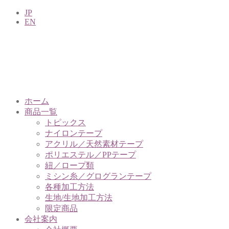
JP
EN
ホーム
商品一覧
トピックス
ナイロンテープ
アクリル／天然素材テープ
ポリエステル／PPテープ
紐／ロープ類
ミシン糸／グログランテープ
各種加工方法
生地/生地加工方法
限定商品
会社案内