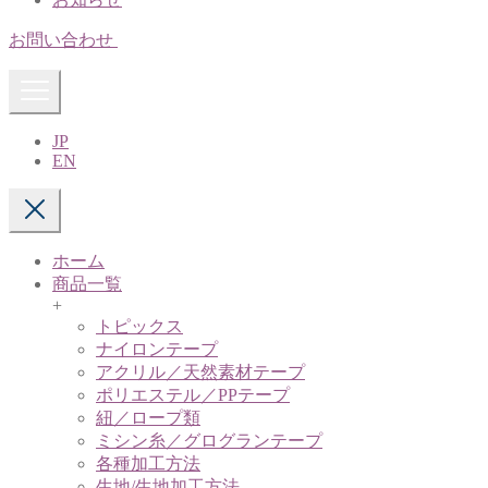
お問い合わせ
JP
EN
ホーム
商品一覧
+
トピックス
ナイロンテープ
アクリル／天然素材テープ
ポリエステル／PPテープ
紐／ロープ類
ミシン糸／グログランテープ
各種加工方法
生地/生地加工方法