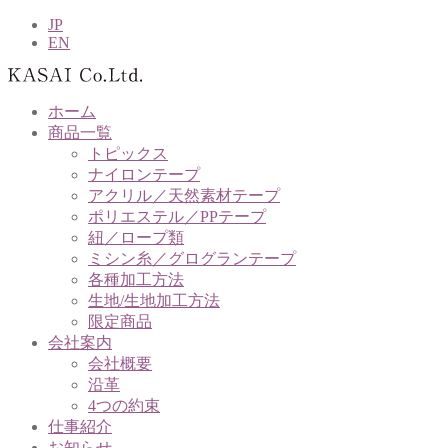
JP
EN
ホーム
商品一覧
トピックス
ナイロンテープ
アクリル／天然素材テープ
ポリエステル／PPテープ
紐／ロープ類
ミシン糸／グログランテープ
各種加工方法
生地/生地加工方法
限定商品
会社案内
会社概要
沿革
4つの約束
仕事紹介
お知らせ