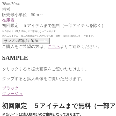
38㎜/50㎜
備考
販売最小単位 50ｍ～
在庫表
初回限定 ５アイテムまで無料（一部アイテムを除く）
※当サイトは法人様向けのご案内となっております。
恐れ入りますが、個人のお客様からのサンプル帳（資料）請求には対応いたしかねます。
ハ
サンプル帳請求に追加
ッ
ご購入をご希望の方は、
こちら
よりご連絡ください。
ピ
ー
SAMPLE
ハ
ン
クリックすると拡大画像をご覧いただけます。
ズ
個
タップすると拡大画像をご覧いただけます。
ブラック
グレージュ
初回限定 ５アイテムまで無料（一部
※当サイトは法人様向けのご案内となっております。