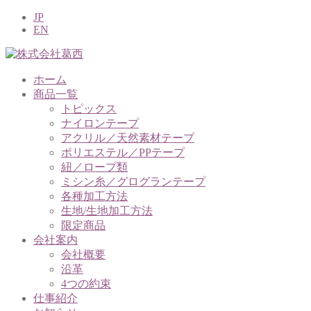
JP
EN
ホーム
商品一覧
トピックス
ナイロンテープ
アクリル／天然素材テープ
ポリエステル／PPテープ
紐／ロープ類
ミシン糸／グログランテープ
各種加工方法
生地/生地加工方法
限定商品
会社案内
会社概要
沿革
4つの約束
仕事紹介