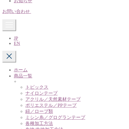
お知らせ
お問い合わせ
JP
EN
ホーム
商品一覧
+
トピックス
ナイロンテープ
アクリル／天然素材テープ
ポリエステル／PPテープ
紐／ロープ類
ミシン糸／グログランテープ
各種加工方法