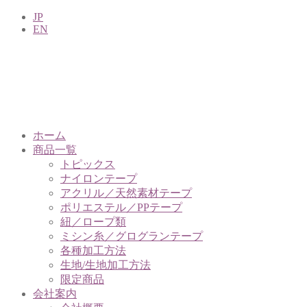
JP
EN
ホーム
商品一覧
トピックス
ナイロンテープ
アクリル／天然素材テープ
ポリエステル／PPテープ
紐／ロープ類
ミシン糸／グログランテープ
各種加工方法
生地/生地加工方法
限定商品
会社案内