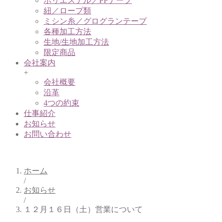
ポリエステル／PPテープ
紐／ロープ類
ミシン糸／グログランテープ
各種加工方法
生地/生地加工方法
限定商品
会社案内
+
会社概要
沿革
4つの約束
仕事紹介
お知らせ
お問い合わせ
お知らせ
ホーム
/
お知らせ
/
１２月１６日（土）営業について