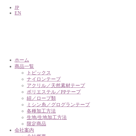
JP
EN
ホーム
商品一覧
トピックス
ナイロンテープ
アクリル／天然素材テープ
ポリエステル／PPテープ
紐／ロープ類
ミシン糸／グログランテープ
各種加工方法
生地/生地加工方法
限定商品
会社案内