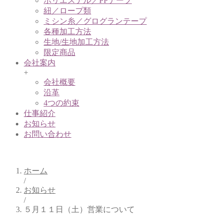
ポリエステル／PPテープ
紐／ロープ類
ミシン糸／グログランテープ
各種加工方法
生地/生地加工方法
限定商品
会社案内
+
会社概要
沿革
4つの約束
仕事紹介
お知らせ
お問い合わせ
お知らせ
ホーム
/
お知らせ
/
５月１１日（土）営業について