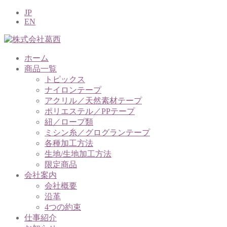
JP
EN
ホーム
商品一覧
トピックス
ナイロンテープ
アクリル／天然素材テープ
ポリエステル／PPテープ
紐／ロープ類
ミシン糸／グログランテープ
各種加工方法
生地/生地加工方法
限定商品
会社案内
会社概要
沿革
4つの約束
仕事紹介